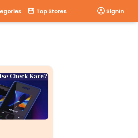
tegories
Top Stores
SignIn