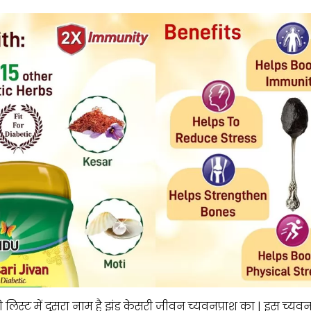
 लिस्ट में दूसरा नाम है झंडू केसरी जीवन च्यवनप्राश का | इस च्यव