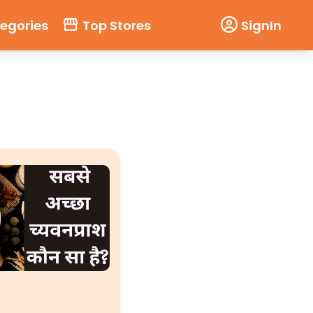
tegories
Top Stores
SignIn