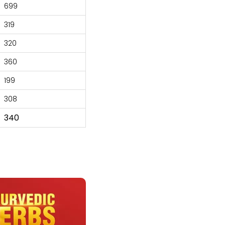
₹699
₹319
₹320
₹360
₹199
₹308
₹340