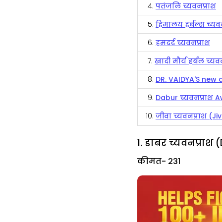
4.
पतंजलि च्यवनप्राश
5.
हिमालय हर्बल्स च्यव
6.
हमदर्द च्यवनप्राश
7.
खादी मौर्य हर्बल च्यव
8.
DR. VAIDYA'S new 
9.
Dabur च्यवनप्राश 
10.
जीवा च्यवनप्राश (
1. डाबर च्यवनप्रा
कीमत- ₹231