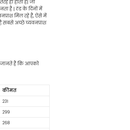
रह ही होता है| जो
 है | ठंड के दिनों में
श मिल रहे हैं, ऐसे में
ै सबसे अच्छे च्यवनप्राश
ए जानते है कि आपको
कीमत
₹231
₹299
₹268